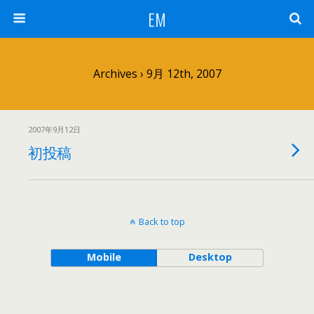
EM
Archives › 9月 12th, 2007
2007年9月12日
初投稿
Back to top
Mobile
Desktop